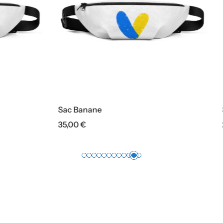
ane
Sac À Cordon
29,00
€