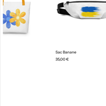
Sac Banane
Sac Ban
35,00
€
35,00
€