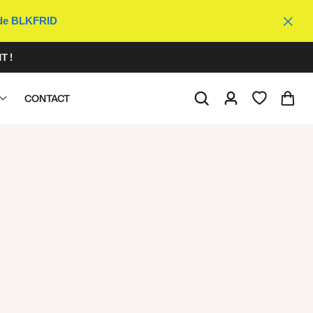
ode BLKFRID
T !
CONTACT