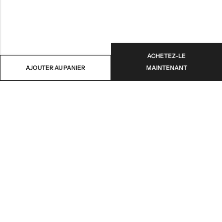
ACHETEZ-LE
AJOUTER AU PANIER
MAINTENANT
NOTRE MISSION
INFORMATION
NAVIGATION
SERVICES