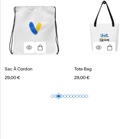
ac À Cordon
Tote Bag
S
9,00
€
29,00
€
3