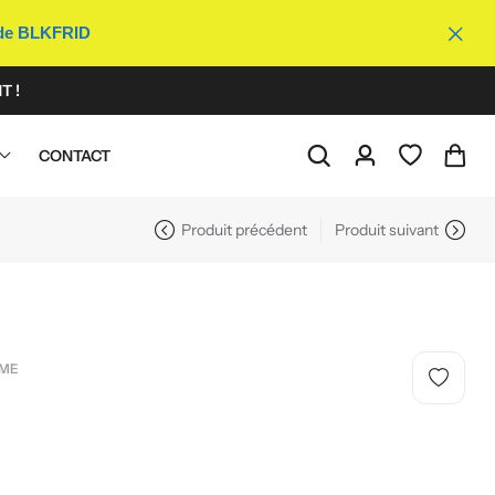
ode BLKFRID
T !
CONTACT
Produit précédent
Produit suivant
MME