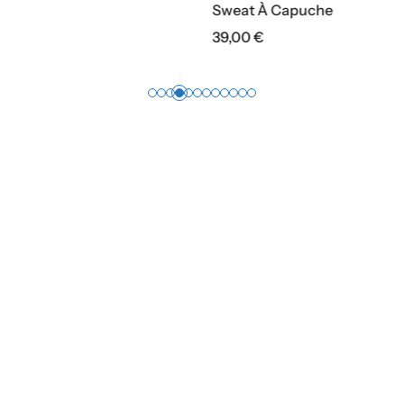
at À Capuche
Sweat À Capuche
00
€
39,00
€