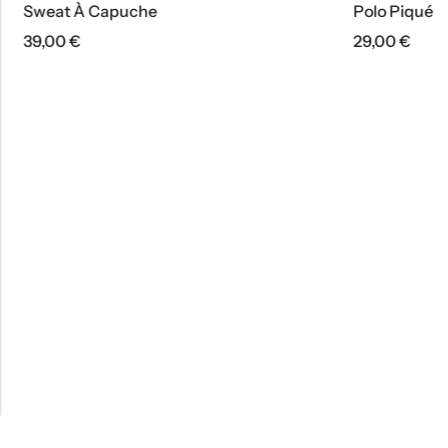
Polo Piqué
Swe
29,00
€
39,