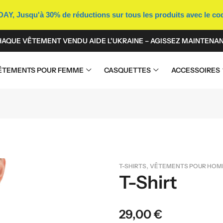
Y, Jusqu'à 30% de réductions sur tous les produits avec le c
AQUE VÊTEMENT VENDU AIDE L'UKRAINE – AGISSEZ MAINTENAN
ÊTEMENTS POUR FEMME
CASQUETTES
ACCESSOIRES
,
T-SHIRTS
VÊTEMENTS POUR HO
T-Shirt
29,00
€