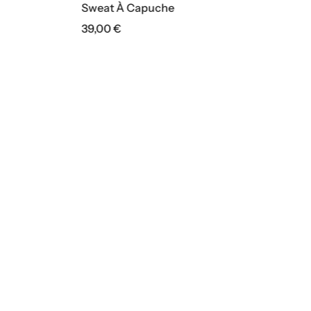
Polo Piqué
29,00
€