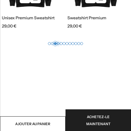
emium Sweatshirt
Sweatshirt Premium
Sweatshir
29,00
€
29,00
€
ACHETEZ-LE
AJOUTER AU PANIER
MAINTENANT