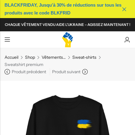
BLACKFRIDAY, Jusqu'à 30% de réductions sur tous les
produits avec le code BLKFRID
Back
Back
Back
Back
Back
Back
Back
Back
CHAQUE VÊTEMENT VENDU AIDE L'UKRAINE – AGISSEZ MAINTENANT !
T-shirts
T-shirts
Casquettes
Sacs
T-shirts
T-shirts
Casquettes
Sacs
Polos
Polos
Bonnets
Accessoires technologiques
Polos
Polos
Bonnets
Accessoires technologiques
Sweat-shirts
Sweat-shirts
Bobs
Mugs
Sweat-shirts
Sweat-shirts
Bobs
Mugs
Accueil
Shop
Vêtements pour femme
Sweat-shirts
Sweatshirt premium
Sweats à capuche
Sweats à capuche
Patchs
Sweats à capuche
Sweats à capuche
Patchs
Produit précédent
Produit suivant
Robes
Pins
Robes
Pins
Jupes
Jupes