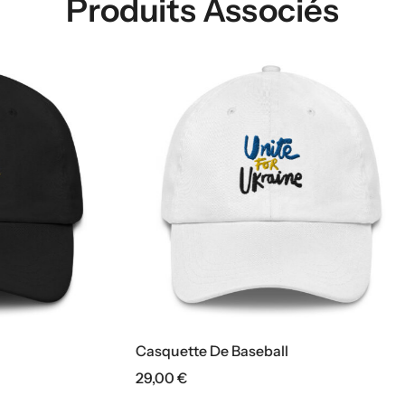
Produits Associés
e De Baseball
Bonnet À Revers
29,00
€