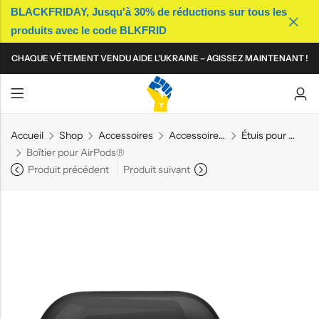
BLACKFRIDAY, Jusqu'à 30% de réductions sur tous les
produits avec le code BLKFRID
Back
Back
Back
Back
Back
Back
Back
Back
CHAQUE VÊTEMENT VENDU AIDE L'UKRAINE – AGISSEZ MAINTENANT !
T-shirts
T-shirts
Casquettes
Sacs
T-shirts
T-shirts
Casquettes
Sacs
Polos
Polos
Bonnets
Accessoires technologiques
Polos
Polos
Bonnets
Accessoires technologiques
Sweat-shirts
Sweat-shirts
Bobs
Mugs
Sweat-shirts
Sweat-shirts
Bobs
Mugs
Accueil
Shop
Accessoires
Accessoires technologiques
Étuis pour écouteurs
Boîtier pour AirPods®
Sweats à capuche
Sweats à capuche
Patchs
Sweats à capuche
Sweats à capuche
Patchs
Produit précédent
Produit suivant
Robes
Pins
Robes
Pins
Jupes
Jupes