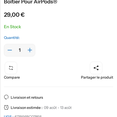
Boîtier Pour AirPods®
29,00
€
En Stock
Quantité:
Compare
Partager le produit
Livraison et retours
Livraison estimée :
09 août - 13 août
UGS :
671956BC078F6