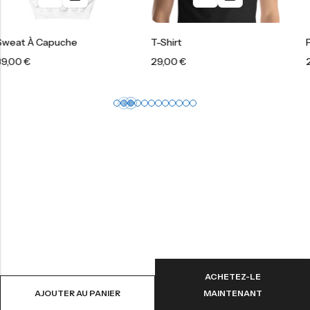
uche
T-Shirt
Polo Piqué
29,00
€
29,00
€
ACHETEZ-LE
AJOUTER AU PANIER
MAINTENANT