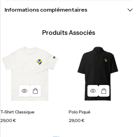
Informations complémentaires
Produits Associés
sique
Polo Piqué
Sweat À Ca
29,00
€
39,00
€