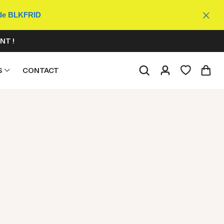
ode BLKFRID
NT !
S
CONTACT