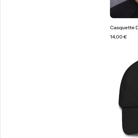
Casquette D
14,00
€