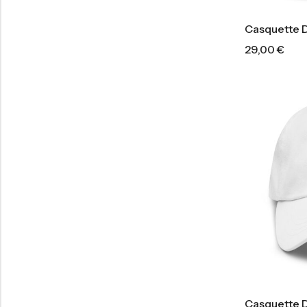
Casquette D
29,00
€
Casquette D