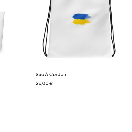
Sac À Cordon
29,00
€