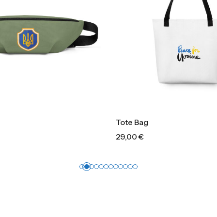
Tote Bag
29,00
€