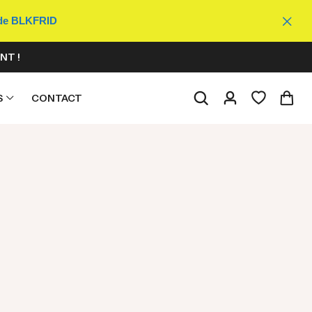
ode BLKFRID
NT !
S
CONTACT