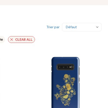
Trier par
0e
CLEAR ALL