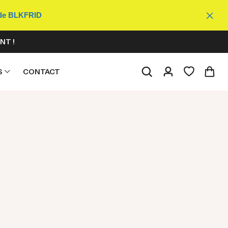
ode BLKFRID
NT !
S
CONTACT