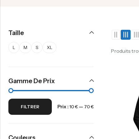
Taille
L
M
S
XL
Produits tr
Gamme De Prix
Prix :
—
FILTRER
10 €
70 €
Couleurs