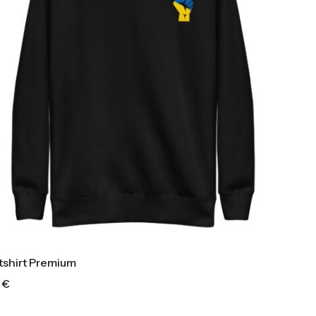
shirt Premium
0
€