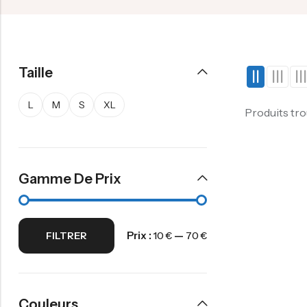
Taille
L
M
S
XL
Produits tr
Gamme De Prix
Prix :
—
FILTRER
10 €
70 €
Couleurs