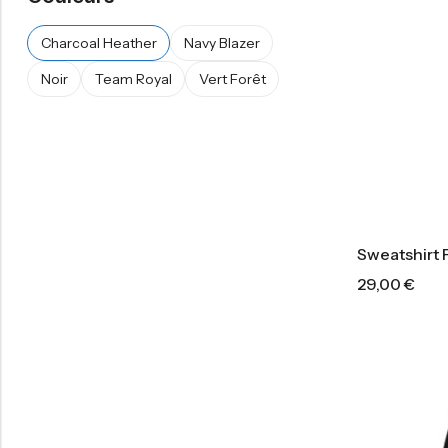
Charcoal Heather
Navy Blazer
Noir
Team Royal
Vert Forêt
Sweatshirt
29,00
€