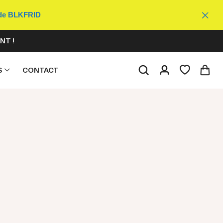
ode BLKFRID
NT !
S
CONTACT