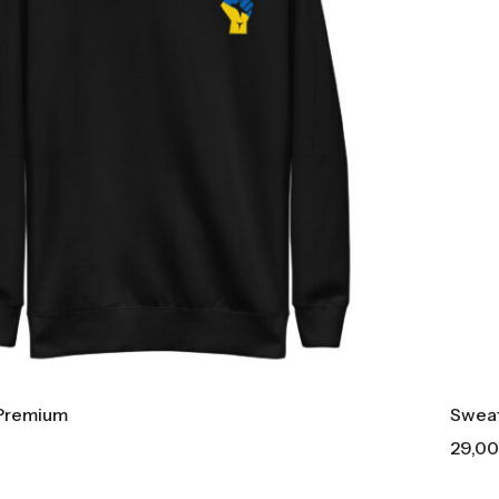
 Premium
Sweat
29,0