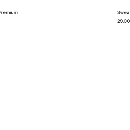
 Premium
Sweat
29,0