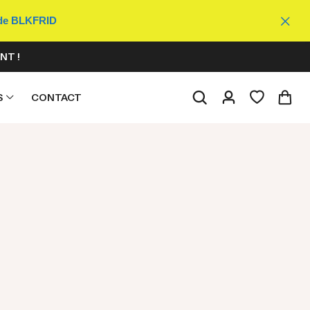
ode BLKFRID
NT !
S
CONTACT