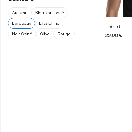
Autumn
Bleu Roi Foncé
Bordeaux
Lilas Chiné
T-Shirt
Noir Chiné
Olive
Rouge
29,00
€